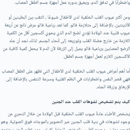
واضطرابًا في تدفق الدم، ويعيق بدوره عمل أجهزة جسم الطفل المصاب.
ومن أكثر عيوب القلب الخلقية لدى الأطفال شيوعًا , الثقب بين البطينين أو
الأذينتين، بالإضافة إلى متلازمة فالو. كما تعد رباعية فالو مرض ناتج عن أربعة
عيوب قلبية عند الولادة تؤدي لضخ الدم الذي يحوي أكسجين أقل من الكمية
اللازمة من خارج عضلة القلب وتوزيعه إلى أنحاء الجسم. لذلك نجد أن جلد
الرضع المصابين برباعية فالو يميل إلى الزرقة لأن الدم لا يحمل كمية كافية من
الأكسجين اللازم لعمل أجهزة جسم الطفل.
أما أهم أعراض عيوب القلب الخلقية لدى الأطفال التي تظهر على الطفل المصاب
فهي قصر النفس واضطرابات في النظم القلبية وسرعة التنفس. بالإضافة إلى
الإرهاق وزرقة الجلد.
كيف يتم تشخيص تشوهات القلب عند الجنين
يشخص الأطباء عادةً عيوب القلب الخلقية قبل الولادة من خلال التحري عن
وجود تشوهات في بنية قلب الجنين عبر التصوير بالموجات فوق الصوتية. وهو
تصوير روتيني يجريه الطبيب المختص للحامل لقياس مدى تطور الجنين ونموه