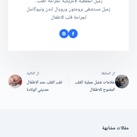
زميل الجمعية الامريكية لجراحة القلب .
زميل مستشفى برومتون ورويال لندن ونيوكاسل
لجراحة قلب الاطفال
ال
السابقة
ال
التالية
علامات فشل عملية القلب
ثقب القلب عند الاطفال
المفتوح للاطفال
حديثي الولادة
مقالات مشابهة