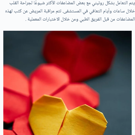
يتم التعامل بشكل روتيني مع بعض المضاعفات الأكثر شيوعًا لجراحة القلب
خلال ساعات وأيام التعافي في المستشفى. تتم مراقبة المريض عن كثب لهذه
المضاعفات من قبل الفريق الطبي ومن خلال الاختبارات المعملية .