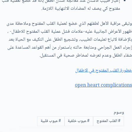
إخبار طبيب الأسنان عند معالجة أسنان الطفل بأنه قد خضع لعملية قلب
مفتوح كي يصف له المضادات الالتهابية اللازمة.
وتبقى مراقبة الأهل لطفلهم الذي خضع لعملية القلب المفتوح وملاحظة مدى
ظهور الأعراض الجانبية عليه-علامات فشل عملية القلب المفتوح للاطفال- ،
بالإضافة لاتباع تعليمات الطبيب، وتشجيع الطفل على التكيف مع الحياة بعد
إجراء العمل الجراحي ومتابعة حالته باستمرار من أهم القواعد المساعدة على
شفاء الطفل وعدم تعرضه لمخاطر صحية في المستقبل.
خطورة القلب المفتوح في الاطفال
open heart complications
وسوم
#
القلب المفتوح
#
عيوب خلقية
#
عيوب قلبية