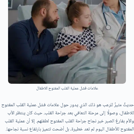
علامات فشل عملية القلب المفتوح للاطفال
حديثٌ مثيرٌ للرعب هو ذلك الذي يدور حول علامات فشل عملية القلب المفتوح
للاطفال، وصولًا إلى مرحلة التعافي بعد جراحة القلب. حيث كان ينتظر الأب
والأم بفارغ الصبر خبر نجاح جراحة القلب المفتوح لطفلهم. إلا أن عملية القلب
المفتوح للأطفال اليوم لم تعد خطيرة، بل أضحت تتميز بارتفاع نسبة نجاحها.