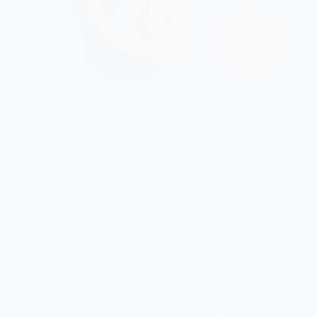
عملية القلب المفتوح كم تستغرق وما مدتها وماهي فترة
النقاهة ومتى يستقظ الطفل بعد العملية .اسئله مهمه يسئلها
اباء وامهات الاطفال التي سوف تخضع لعملية القلب المفتوح
.نحاول في هذا المقال الاجابة عن بعض هذه التساؤلات
اقرأ المزيد ...
عملية
القلب
المفتوح
كم
تستغرق
اسئلة واجوبة
جراحة القلب
دعم المرضى بالقلب