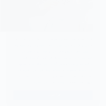
فشل عملية القلب المفتوح هو هاجس يشغل تفكير العديد من
مرضى واقارب مرضى عمليات القلب المفتوح . ومن المعروف
ان عملية القلب المفتوح من أدق وأخطر أنواع العمليات
الجراحية التي أصبحت شائعة في الآونة الأخيرة بفضل
التقدم الطبي والتكنولوجي الكبير الذي جعل نسبة نجاحها
كبيرة بشكل ملحوظ عن السابق، ولكن في أحيان قليلة قد
يحدث فشل في تلك العملية، ويستدل على ذلك الفشل عبر
ظهور بعض العلامات والمضاعفات على المريض
اقرأ المزيد ...
علامات
فشل