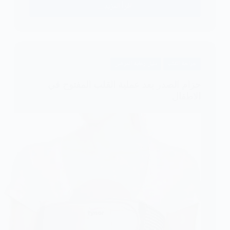
اقرأ المزيد ...
التئام
العظام
بعد
عملية
القلب
جراحة القلب
دليل رعاية المرضى
المفتوح؟
حزام الصدر بعد عملية القلب المفتوح في
الاطفال