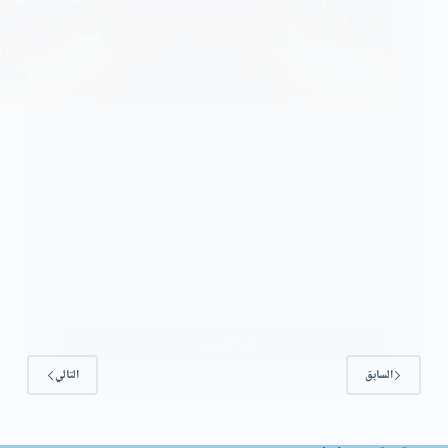
جراحة القلب المفتوح” واحدة من العملیات اكي نخشى على
المریض من إجرائھا، وفور سماع الخبر ما
إن یطرأ على بالنا اكدید من الأفكار المخیفة واكریبة، ولذا
فررت أن أشارككم تجربتي مع عملیة القلب
المفتوح للأطفال لكي یتم التخفیف من وطاد الخبر على
أسماعكم، أو الإلمام بجوانب تلك العملیة الإیجابیة
والسلبیة والتخلص من الشكوك والتودد في إجرائھا.
اقرأ المزيد ...
تجربتي
السابق
التالي
مع
عملية
القلب