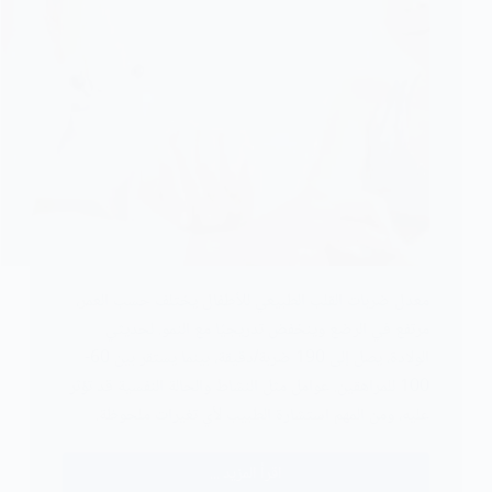
معدل ضربات القلب الطبيعي للأطفال يختلف حسب العمر،
مرتفع في الرضع وينخفض تدريجيًا مع النمو. لحديثي
الولادة، يصل إلى 190 ضربة/دقيقة، بينما يستقر بين 60-
100 للمراهقين. عوامل مثل النشاط والحالة النفسية قد تؤثر
عليه، ومن المهم استشارة الطبيب لأي تغيرات ملحوظة.
اقرأ المزيد ...
ما