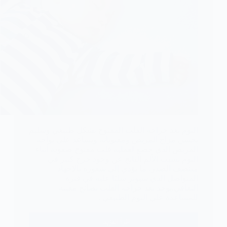
النوم بعد جراحة القلب المفتوح بشكل طبيعي وسليم
يحسن مزاج المريض ومعنوياته ويساعد على يواجه
المريض الذي خضع لعملية قلب مفتوح صعوبة أثناء
النوم بسبب الألم الناتج عن وجود جرح كبير في
منتصف الصدر، ما يؤدي إلى شعوره بالإجهاد
المتواصل الذي سيؤثر سلبًا عليه في فترة
التعافي.يوجد بعد جراحة القلب نصائح معينة
للمساعدة علي النوم الطبيعي .
اقرأ المزيد ...