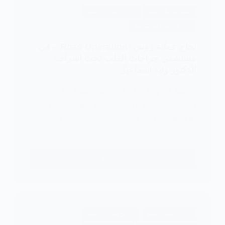
عضلي
احدث الاخبار الطبية
امراض صمامات القلب
ليفي
عيادة الدكتور وليد اسماعيل
نادر
من
نجاح عملية روس -Ross Operation – في
قلب
مستشفي جراحات القلب تحت اشراف
طفلة
الدكتور وليد اسماعيل
رضيعه
تم بفضل الله وتوفيقه اجراء جراحة ناجحه لاجراء جراحي
تحت
معقد لتغيير الصمام الاورطي بالصمام الرئوي الذاتي .ما
اشراف
الدكتور
يعرف بعملية روس . وتم ذلك بمستشفي امراض وجراحات
وليد
القلب .جامعة عين شمس…
اسماعيل
اقرأ المزيد ...
نجاح
عملية
روس
-
Ross
امراض القلب الخلقية
امراض صمامات القلب
Operation