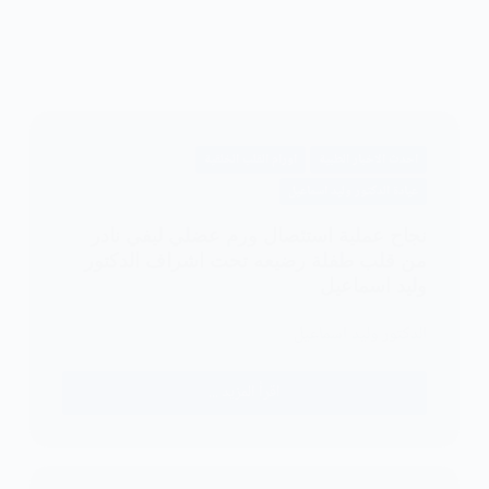
احدث الاخبار الطبية
اورام القلب الخلقية
عيادة الدكتور وليد اسماعيل
نجاح عملية استئصال ورم عضلي ليفي نادر
من قلب طفلة رضيعه تحت اشراف الدكتور
وليد اسماعيل
الدكتور وليد اسماعيل
اقرأ المزيد ...
نجاح
عملية
استئصال
ورم