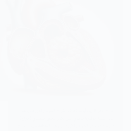
خراج جذر الأبهر، أو ما يُعرف بخراج الشريان الاورطي، هو
حالة طبية خطيرة تنطوي على تكوّن تجمع صديدي (خراج)
في منطقة جذر الشريان الأورطي، وهي المنطقة حيث يخرج