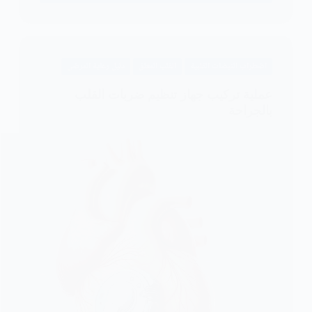
تحويل
اذيني
لحاله
انعكاس
اضطراب النبضات القلبية
القلب المغلق
دليل رعاية المرضى
الشرايين
الكبرى
عملية تركيب جهاز تنظيم ضربات القلب
بالجراحة