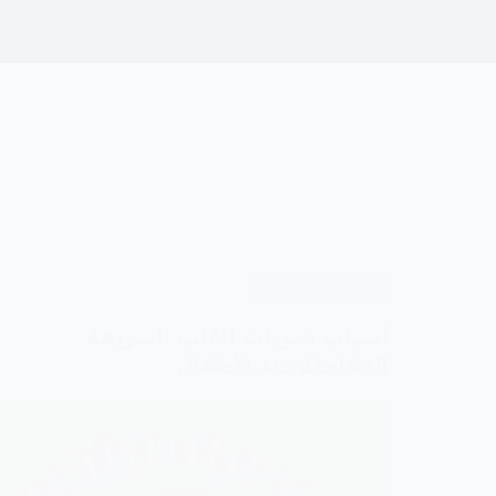
اضطراب النبضات القلبية
أسباب ضربات القلب السريعة
المفاجئة عند الأطفال