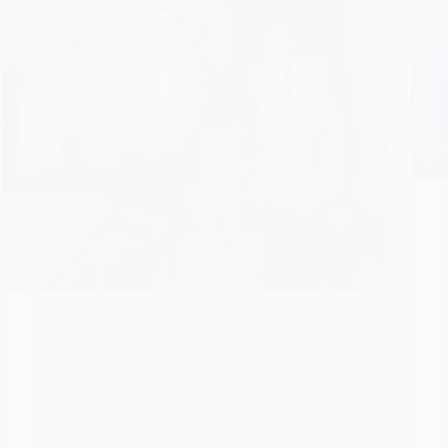
قال الدكتور وليد اسماعيل استشاري جراحه القلب
بالجامعة وعضو الفريق المشارك في اجراء الجراحة، ان
المرض تم تشخيصه في ١٧ حالة فقط منذ سنه ١٩٤٧
مشيرا الي انه من الاورام الخلقيه