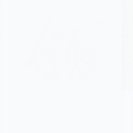
هي امراض الشرايين التاجية الخلقية .حيث ان شذوذات
خلقية في الشرايين التاجية أو الشريان التاجي غير
الطبيعي هو شريان تاجي به خلل أو تشوه عند الولادة