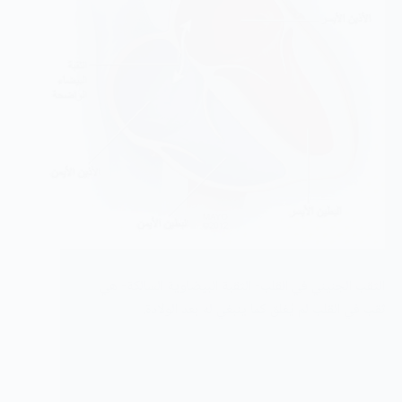
الثقب الجنيني في القلب- الثقبة البيضاوية السالكة- هي
ثقب في القلب لم يُغلق كما ينبغي له بعد الولادة.