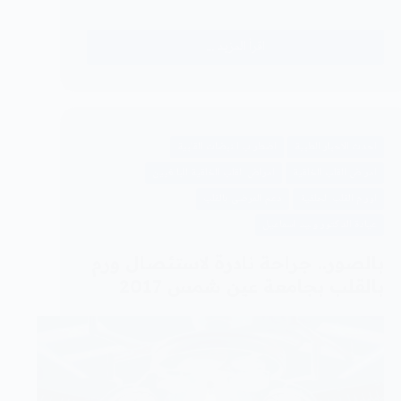
اقرأ المزيد ...
الثقب
الجنيني
في
القلب
احدث الاخبار الطبية
اضطراب النبضات القلبية
امراض القلب الخلقية
امراض القلب الخلقية للبالغيين
اورام القلب الخلقية
دعم المرضى بالقلب
عيادة الدكتور وليد اسماعيل
بالصور.. جراحة نادرة لاستئصال ورم
بالقلب بجامعة عين شمس 2017