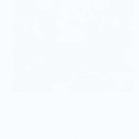
بالصور.. جراحة نادرة لاستئصال ورم بالقلب بجامعة عين
شمس >>>>>نجح فريق طبي بجامعة عين شمس، في
اجراء جراحة دقيقة لاستئصال ورم بالقلب لشاب في
التانية والثلاثين من عمره ، كان يعاني من ورم تمددي
بالاذين اليمن مع وجود ضفيره كهربائيه اضافيه