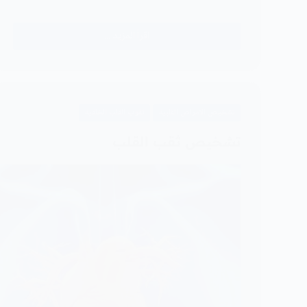
اقرأ المزيد ...
أسباب
ضربات
القلب
السريعة
المفاجئة
تشخيص الامراض القلبية
ثقوب القلب الخلقية
عند
تشخيص ثقب القلب
الأطفال