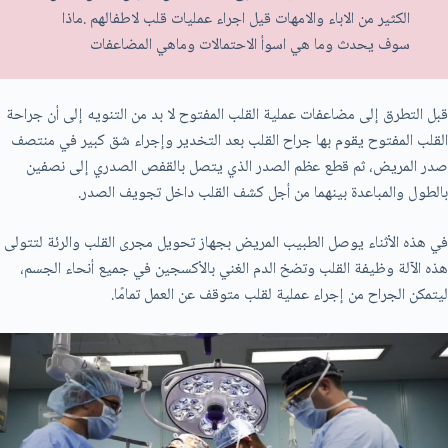
الكثير من الاباء والامهات قيل اجراء عمليات قلب لاطفالهم .ماذا
سوف يحدث وما هي اسوأ الاحتمالات وماهي المضاعفات
قبل التطرق إلى مضاعفات عملية القلب المفتوح لا بد من التنويه إلى أن جراحة
القلب المفتوح يقوم بها جراح القلب بعد التخدير وإجراء شق كبير في منتصف
صدر المريض، ثم قطع عظم الصدر الذي يتصل بالقفص الصدري إلى نصفين
بالطول والمباعدة بينهما من أجل كشف القلب داخل تجويف الصدر.
في هذه الأثناء يوصل الطبيب المريض بجهاز تحويل مجرى القلب والرئة لتتولى
هذه الآلة وظيفة القلب وتضخ الدم الغني بالأكسجين في جميع أنحاء الجسم،
ليتمكن الجراح من إجراء عملية لقلب متوقف عن العمل تمامًا.