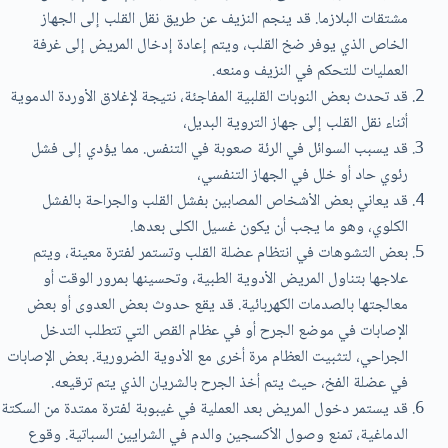
مشتقات البلازما. قد ينجم النزيف عن طريق نقل القلب إلى الجهاز
الخاص الذي يوفر ضخ القلب، ويتم إعادة إدخال المريض إلى غرفة
العمليات للتحكم في النزيف ومنعه.
قد تحدث بعض النوبات القلبية المفاجئة، نتيجة لإغلاق الأوردة الدموية
أثناء نقل القلب إلى جهاز التروية البديل،
قد يسبب السوائل في الرئة صعوبة في التنفس. مما يؤدي إلى فشل
رئوي حاد أو خلل في الجهاز التنفسي،
قد يعاني بعض الأشخاص المصابين بفشل القلب والجراحة بالفشل
الكلوي، وهو ما يجب أن يكون غسيل الكلى بعدها.
بعض التشوهات في انتظام عضلة القلب وتستمر لفترة معينة، ويتم
علاجها بتناول المريض الأدوية الطبية، وتحسينها بمرور الوقت أو
معالجتها بالصدمات الكهربائية. قد يقع حدوث بعض العدوى أو بعض
الإصابات في موضع الجرح أو في عظام القص التي تتطلب التدخل
الجراحي، لتثبيت العظام مرة أخرى مع الأدوية الضرورية. بعض الإصابات
في عضلة الفخ، حيث يتم أخذ الجرح بالشريان الذي يتم ترقيعه.
قد يستمر دخول المريض بعد العملية في غيبوبة لفترة ممتدة من السكتة
الدماغية، تمنع وصول الأكسجين والدم في الشرايين السباتية. وقوع