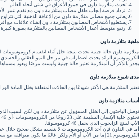
تحدث متلازمة داون في جميع الأعراق في شتى أنحاء العالم.
تزداد فرصة إنجاب طفل مصاب بمتلازمة داون مع تقدم عمر الأم، خاصة إذا ك
يعاني جميع مصابي متلازمة داون من الإعاقة الذهنية التي تتراو
يستطيع الأشخاص المصابون بمتلازمة داون إنشاء علاقات مع أفراد
ارتفع متوسط أعمار الأشخاص المصابين بالمتلازمة بصورة كبيرة 
ماهية متلازمة داون
الكروموسوم الزائد يحدث اضطراب في مراحل النمو العقلي والجسدي للط
يجدر بالذكر أن المتلازمة تعتبر حالة جينية وليست مرضًا ويعود مسماها إلى الطبيب لانجدون داون “Langdon down”؛ ا
مدى شيوع متلازمة داون
تعتبر المتلازمة هي الأكثر شيوعًا بين الحالات المتعلقة بخلل المادة الوراثية “الكروموسومات”، حيث يولد ما يقارب 6000 طفل سنوي
أسباب متلازمة داون
توصل الباحثون إلى الخلل المسؤول عن متلازمة داون لكن السبب الذي ي
الأب لينتج الزايجوت الذي يحمل 46 كروموسومًا.
الكروموسوم 21 إما من الأب أو الأم ولكن غالبًا ما تكون متوافقة مع نسخة الأم.