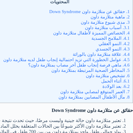
المحتويات
1.
حقائق عن متلازمة داون Down Syndrome
2.
ماهية متلازمة داون
3.
مدى شيوع متلازمة داون
3.1.
أسباب متلازمة داون
4.
الخصائص المميزة لأطفال متلازمة داون
4.1.
الملامح الجسدية
4.2.
النمو العقلي
4.3.
النمو الجسدي
4.4.
علاقة متلازمة داون بالوراثة
4.5.
عوامل الخطورة التي تزيد احتمالية إنجاب طفل لديه متلازمة داون
4.6.
ماهي فرصة إنجاب طفل آخر مصاب بمتلازمة داون؟
5.
المخاطر الصحية المرتبطة بمتلازمة داون
6.
تشخيص متلازمة داون
6.1.
أثناء الحمل
6.2.
بعد الولادة
7.
العمر المتوقع لمصابي متلازمة داون
8.
مآل الأطفال المصابين بمتلازمة داون
حقائق عن متلازمة داون Down Syndrome
تعتبر متلازمة داون حالة جينية وليست مرضًا، حيث تحدث نتيجة خ
تعتبر متلازمة داون الأكثر شيوعًا بين الحالات المتعلقة بخلل الما
يولد حوالي طفل واحد بمتلازمة داون من بين 700 طفل في الولايات المتحدة الأمريكية وما يقارب 6000 طفل سنويًا.