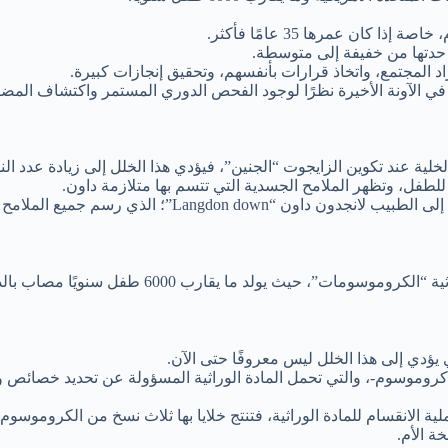
ان عمرها 35 عامًا فأكثر.
ح حدتها من خفيفة إلى متوسطة.
 المجتمع، واتخاذ قرارات بأنفسهم، وتحقيق إنجازات كبيرة.
في الآونة الأخيرة نظرًا لوجود الفحص الدوري المستمر واكتشاف المضا
فل، وتظهر الملامح الجسدية التي تتسم بها متلازمة داون.
لذي رسم جميع الملامح المميزة لمتلازمة داون.
ًا مصاب بالداون في الولايات المتحدة الأمريكية، أي ما نسبته 700:1 مولودًا.
ؤدي إلى هذا الخلل ليس معروفًا حتى الآن.