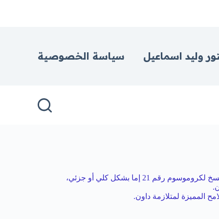
ور وليد اسماعيل
سياسة الخصوصية
متلازمة داون حالة جينية تحدث نتيجة خلل أثناء انقسام كروموسومات الخلية عند تكوين الزايجوت “الجنين”، فيؤدي هذا الخلل إلى زيادة عدد النسخ لكروموسوم رقم 21 إما بشكل كلي أو جزئي،
.