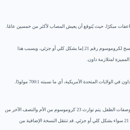
عفات مبكرًا، حيث يُتوقع أن يعيش المصاب لأكثر من خمسين عامًا.
متلازمة داون حالة جينية تحدث نتيجة خلل أثناء انقسام كروموسومات الخلية عند تكوين الزايجوت “الجنين”، فيؤدي هذا الخلل إلى زيادة عدد النسخ لكروموسوم رقم 21 إما بشكل كلي أو جزئي، وبسبب هذا
تحتوي خلية الإنسان السليمة على 23 زوجًا من الكروموسومات -أي 46 كروموسوم-، والتي تحمل المادة الوراثية المسؤولة عن تحديد خصائص وصفات الطفل. يتم توارث 23 كروموسوم من الأم والنصف الآخر من
أما في الداون فإن أحد الكروموسومات لا ينقسم بشكل صحيح خلال عملية الانقسام للمادة الوراثية، فتنتج خلايا بها ثلاث نسخ من الكروموسوم 21 سواء بشكل كلي أو جزئي. قد تنتقل النسخة الإضافية من