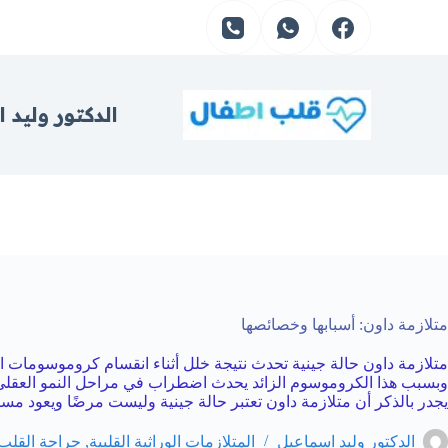
لتجاوز
لى
لمحتوى
الدكتور وليد 
متلازمة داون: أسبابها وخصائصها
وبسبب هذا الكروموسوم الزائد يحدث اضطراب في مراحل النمو العقلي و
يجدر بالذكر أن متلازمة داون تعتبر حالة جينية وليست مرضًا ويعود مسماها إلى الطبيب لانجدون داون “angdon down
الدكتور وليد اسماعيل
المتلازمات الوراثية القلبية
,
جراحة القلب