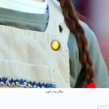
متلازمة داون