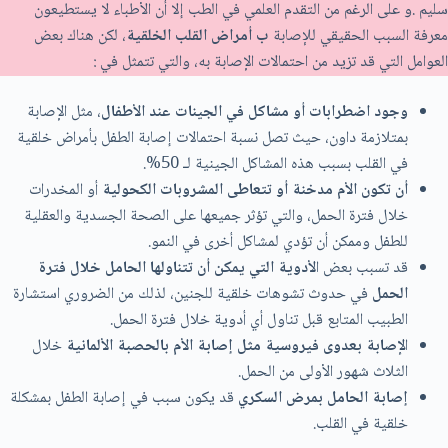
سليم .و على الرغم من التقدم العلمي في الطب إلا أن الأطباء لا يستطيعون
معرفة السبب الحقيقي للإصابة
ب أمراض القلب الخلقية
، لكن هناك بعض
العوامل التي قد تزيد من احتمالات الإصابة به، والتي تتمثل في :
وجود اضطرابات أو مشاكل في الجينات عند الأطفال
، مثل الإصابة
بمتلازمة داون، حيث تصل نسبة احتمالات إصابة الطفل بأمراض خلقية
في القلب بسبب هذه المشاكل الجينية لـ 50%.
أن تكون الأم مدخنة أو تتعاطى المشروبات الكحولية
أو المخدرات
خلال فترة الحمل، والتي تؤثر جميعها على الصحة الجسدية والعقلية
للطفل وممكن أن تؤدي لمشاكل أخرى في النمو.
قد تسبب بعض ا
لأدوية التي يمكن أن تتناولها الحامل خلال فترة
الحمل
في حدوث تشوهات خلقية للجنين، لذلك من الضروري استشارة
الطبيب المتابع قبل تناول أي أدوية خلال فترة الحمل.
ا
لإصابة بعدوى فيروسية مثل إصابة الأم بالحصبة الألمانية
خلال
الثلاث شهور الأولى من الحمل.
إصابة الحامل بمرض السكري
قد يكون سبب في إصابة الطفل بمشكلة
خلقية في القلب.