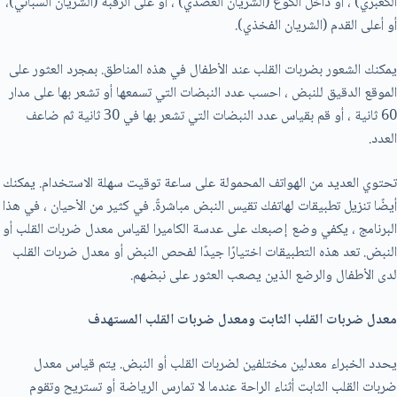
الكعبري) ، أو داخل الكوع (الشريان العضدي) ، أو على الرقبة (الشريان السباتي)،
أو أعلى القدم (الشريان الفخذي).
يمكنك الشعور بضربات القلب عند الأطفال في هذه المناطق. بمجرد العثور على
الموقع الدقيق للنبض ، احسب عدد النبضات التي تسمعها أو تشعر بها على مدار
60 ثانية ، أو قم بقياس عدد النبضات التي تشعر بها في 30 ثانية ثم ضاعف
العدد.
تحتوي العديد من الهواتف المحمولة على ساعة توقيت سهلة الاستخدام. يمكنك
أيضًا تنزيل تطبيقات لهاتفك تقيس النبض مباشرةً. في كثير من الأحيان ، في هذا
البرنامج ، يكفي وضع إصبعك على عدسة الكاميرا لقياس معدل ضربات القلب أو
النبض. تعد هذه التطبيقات اختيارًا جيدًا لفحص النبض أو معدل ضربات القلب
لدى الأطفال والرضع الذين يصعب العثور على نبضهم.
معدل ضربات القلب الثابت ومعدل ضربات القلب المستهدف
يحدد الخبراء معدلين مختلفين لضربات القلب أو النبض. يتم قياس معدل
ضربات القلب الثابت أثناء الراحة عندما لا تمارس الرياضة أو تستريح وتقوم