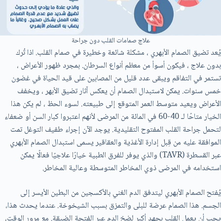
علاج صمامات القلب دون جراحة
يُعد تضيق الصمام الأبهري ، مشكلة شائعة وخطيرة في صمام القلب. اذا تُرك
بدون علاج ، فيكون أسوأ من معظم أنواع السرطان. بمجرد ظهور الأعراض ،
تستمر في التفاقم ويبقى عدد قليل من المصابين على قيد الحياة في غضون
خمس سنوات. يمكن لاستبدال الصمام أن يعكس آثار تضيق الأبهر ، ويخفف
الأعراض ويعيد متوسط ​​العمر المتوقع إلى طبيعته. لسوء الحظ ، لم يكن هذا
الخيار متاحًا لـ 40-60 في المائة من المرضى لأنهم اعتبروا كبار السن أو ضعفاء
لتحمل جراحة القلب المفتوح التقليدية. يوجد الآن إجراء طفيف التوغل تمت
الموافقة عليه من قِبل إدارة الأغذية والعقاقير يسمى استبدال الصمام الأبهري
عبر القسطرة (TAVR) والذي يوفر للفرق الطبية خيارًا علاجيًا فعالًا يمكن
استخدامه في المرضى ذوي المخاطر المتوسطة وعالية المخاطر.
يُفتح الصمام الأبهري ليتدفق الدم الغني بالأكسجين من البطين الأيسر إلى
الجسم. هذا الصمام عرضة للبلى والتمزق بسبب الشيخوخة. عندما يحدث هذا،
يجب أن يعمل القلب بجهد أكبر لضخ الدم عبر الفتحة الضيقة. مع مرور الوقت،