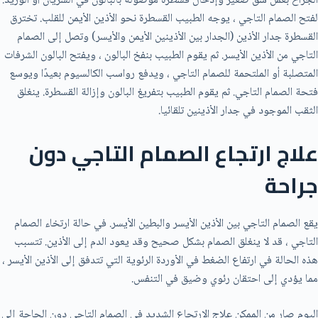
الجراح بعمل شق صغير وإدخال قسطرة موصولة بالبالون في الشريان أو الوريد.
لفتح الصمام التاجي ، يوجه الطبيب القسطرة نحو الأذين الأيمن للقلب. تخترق
القسطرة جدار الأذين (الجدار بين الأذينين الأيمن والأيسر) وتصل إلى الصمام
التاجي من الأذين الأيسر. ثم يقوم الطبيب بنفخ البالون ، ويفتح البالون الشرفات
المتصلبة أو الملتحمة للصمام التاجي ، ويدفع رواسب الكالسيوم بعيدًا ويوسع
فتحة الصمام التاجي. ثم يقوم الطبيب بتفريغ البالون وإزالة القسطرة. ينغلق
الثقب الموجود في جدار الأذينين تلقائيا.
علاج ارتجاع الصمام التاجي
دون
جراحة
يقع الصمام التاجي بين الأذين الأيسر والبطين الأيسر. في حالة ارتخاء الصمام
التاجي ، قد لا ينغلق الصمام بشكل صحيح وقد يعود الدم إلى الأذين. تتسبب
هذه الحالة في ارتفاع الضغط في الأوردة الرئوية التي تتدفق إلى الأذين الأيسر ،
مما يؤدي إلى احتقان رئوي وضيق في التنفس.
اليوم صار من الممكن علاج الارتجاع الشديد في الصمام التاجي دون الحاجة إلى