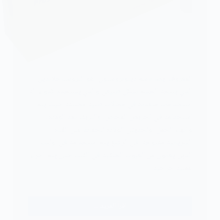
المعروف أيضا باسم دينوبروستون، هو البروستاجلاندين
الذي ينتجه الجسم بشكل طبيعي والذي يستخدم كدواء. له
استخدامات متعددة في مجالات طبية مختلفة حيث يتم
استخدامه في تحريض المخاض، والنزيف بعد الولادة،
وإنهاء الحمل، ولحديثي الولادة للحفاظ على القناة
الشريانية مفتوحة. في الرضع يتم استخدامه في أولئك
الذين يعانون من العيوب الخلقية في القلب حتى يتم إجراء
عملية جراحية.
اقرأ المزيد ...
دواء البروستاجلاندين للرضع