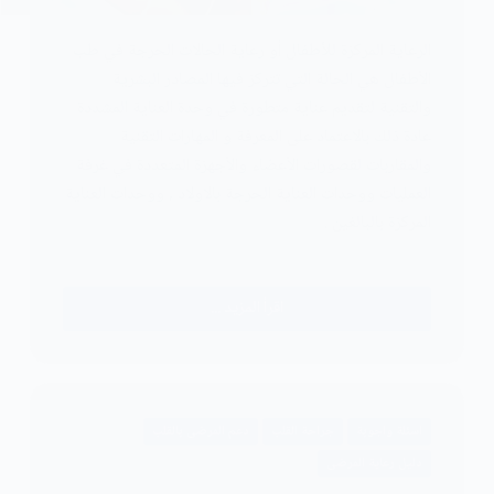
الرعاية المركزة للأطفال أو رعاية الحالات الحرجة في طب
الأطفال هي الحالة التي تتركز فيها المصادر البشرية
والتقنية لتقديم عناية متطورة في وحدة العناية المشددة
عادة ذلك بالاعتماد على المعرفة و المهارات التقنية
والمقاربات لقصورات الأعضاء والأجهزة المتعددة في غرفة
العمليات ووحدات العناية الحرجة بالاولاد , ووحدات العناية
المركزة بالبالغين .
اقرأ المزيد ...
الرعاية
المركزة
للأطفال
اسئلة واجوبة
جراحة القلب
دعم المرضى بالقلب
دليل رعاية المرضى