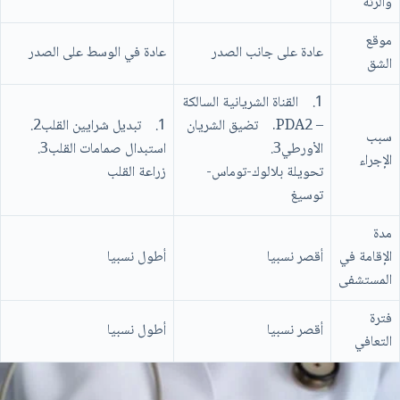
والرئة
موقع
عادة على جانب الصدر
عادة في الوسط على الصدر
الشق
1. القناة الشريانية السالكة
– PDA2. تضيق الشريان
1. تبديل شرايين القلب2.
سبب
الأورطي3.
استبدال صمامات القلب3.
الإجراء
تحويلة بلالوك-توماس-
زراعة القلب
توسيغ
مدة
الإقامة في
أقصر نسبيا
أطول نسبيا
المستشفی
فترة
أقصر نسبيا
أطول نسبيا
التعافي