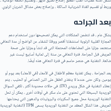
تشمل أمثلة عمليات القلب المغلق إصلاح تضيق الأبهر ، وتقسيم الحلقة الوعائية ،
وربط أو تقسيم القناة الشريانية السالكة ، وإصلاح بعض مشاكل الشريان الرئوي.
بعد الجراحه
بشكل عام ، قد تتضمن المشكلات التي يمكن تصحيحها دون استخدام دعم
المجازة القلبية الرئوية استشفاءًا أقصر ووقتًا للشفاء. من الواضح أن مدة التعافي
ستعتمد جزئيًا على المضاعفات المحتملة التي قد تنشأ وجزئيًا على صحة
المريض قبل الجراحة. فترة التعافي من ستة إلى ثمانية أسابيع ليست غير
شائعة. التغذية هي عنصر حاسم في فترة التعافي هذه أيضًا.
بعد الجراحة ، يمكن تغذية معظم الأطفال في الأمعاء (في الأمعاء) بعد يوم أو
يومين. ولكن حتى عندما لا يتغذى الطفل على اللبن الصناعي أو الحليب ، يتم
إعطاء التغذية في شكل وريدي (IV). في حالات محدودة أكثر ، تكفي السوائل
الوريدية البسيطة التي تحتوي على ماء سكر. في أوقات أخرى ، يمكن أن تحل
التغذية الوريدية محل جميع السكريات والبروتينات والدهون التي يحتاجها
المريض. هذا الشكل المعقد من التغذية الوريدية يسمى TPN (التغذية الوريدية