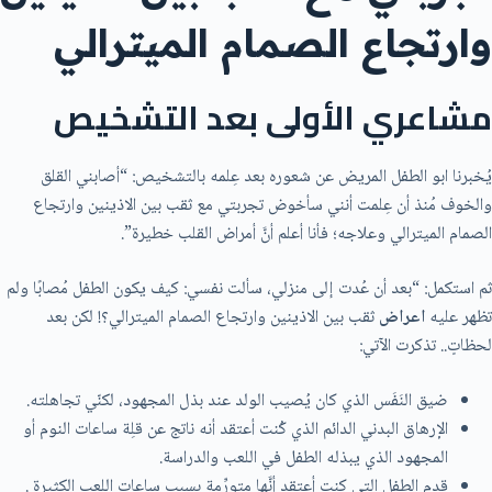
وارتجاع الصمام الميترالي
مشاعري الأولى بعد التشخيص
يُخبرنا ابو الطفل المريض عن شعوره بعد عِلمه بالتشخيص: “أصابني القلق
والخوف مُنذ أن عِلمت أنني سأخوض تجربتي مع ثقب بين الاذينين وارتجاع
الصمام الميترالي وعلاجه؛ فأنا أعلم أنَّ أمراض القلب خطيرة”.
ثم استكمل: “بعد أن عُدت إلى منزلي، سألت نفسي: كيف يكون الطفل مُصابًا ولم
تظهر عليه
اعراض
ثقب بين الاذينين وارتجاع الصمام الميترالي؟! لكن بعد
لحظاتٍ.. تذكرت الآتي:
ضيق النَفَس الذي كان يُصيب الولد عند بذل المجهود، لكنّي تجاهلته.
الإرهاق البدني الدائم الذي كُنت أعتقد أنه ناتج عن قلِة ساعات النوم أو
المجهود الذي يبذله الطفل في اللعب والدراسة.
قدم الطفل التي كنت أعتقد أنَّها متورِّمة بسبب ساعات اللعب الكثيرة .