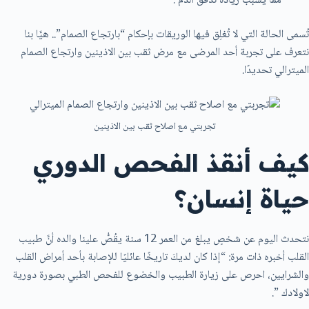
مما يسبب زيادة تدفق الدم .
تُسمى الحالة التي لا تُغلِق فيها الوريقات بإحكام “بارتجاع الصمام”.. هيَّا بنا
نتعرف على تجربة أحد المرضى مع مرض ثقب بين الاذينين وارتجاع الصمام
الميترالي تحديدًا.
تجربتي مع اصلاح ثقب بين الاذينين
كيف أنقذ الفحص الدوري
حياة إنسان؟
نتحدث اليوم عن شخصٍ يبلغ من العمر 12 سنة يقُصُّ علينا والده أنَّ طبيب
القلب أخبره ذات مرة: “إذا كان لديكَ تاريخًا عائليًا للإصابة بأحد أمراض القلب
والشرايين، احرص على زيارة الطبيب والخضوع للفحص الطبي بصورة دورية
لاولادك ”.