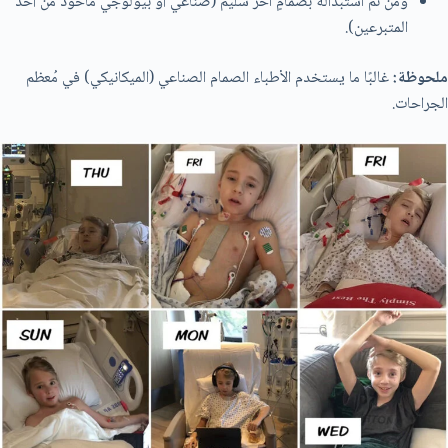
ومن ثمَّ استبداله بصمامٍ آخر سليم (صناعي أو بيولوجي مأخوذ من أحد
المتبرعين).
ملحوظة:
غالبًا ما يستخدم الأطباء الصمام الصناعي (الميكانيكي) في مُعظم
الجراحات.