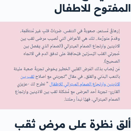
المفتوح للاطفال
إرهاقٌ مُستمر، صعوبةٌ في التنفس، ضرباتٌ قلبٍ غير مُنتظَمِة،
وقدمٌ متورِّمة.. تلك هي الأعراض التي تُصيب مرضى ثقب بين
الاذينين وارتجاع الصمام الميترالي (الصمام الذي يفصل بين
حُجرتي القلب اليُسرَتين فيُحافِظ على تدفق الدم في الاتجاه
الصحيح).
مَن يُصاب بذلك المَرض القلبي الخطير يخوض تجربةً صعبة مليئة
بالتعب البدَني والقلق.. في مقال “تجربتي مع اصلاح
ثقب بين
الاذينين وارتجاع الصمام الميترالي للاطفال
” نطرح لكَ -عزيزي
القارئ- تجربة أحد المرضى مع مُشكلة ثقب بين الاذينين وارتجاع
الصمام الميترالي، فهيَّا نبدأ رحلتنا.
ألقِ نظرة على مرض ثقب