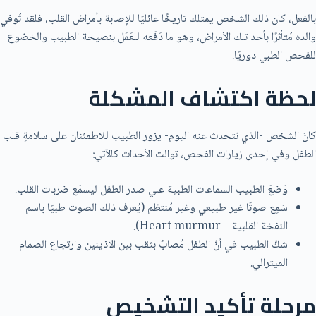
بالفعل، كان ذلك الشخص يمتلك تاريخًا عائليًا للإصابة بأمراض القلب، فلقد تُوفي
والده مُتأثرًا بأحد تلك الأمراض، وهو ما دَفَعه للعَمَل بنصيحة الطبيب والخضوع
للفحص الطبي دوريًا.
لحظة اكتشاف المشكلة
كانَ الشخص -الذي نتحدث عنه اليوم- يزور الطبيب للاطمئنان على سلامةِ قلب
الطفل وفي إحدى زيارات الفحص، توالت الأحداث كالآتي:
وَضعَ الطبيب السماعات الطبية علي صدر الطفل ليسمَع ضربات القلب.
سَمِع صوتًا غير طبيعي وغير مُنتظم (يُعرف ذلك الصوت طبيًا باسم
النفخة القلبية – Heart murmur).
شكَّ الطبيب في أنَّ الطفل مُصابٌ بثقب بين الاذينين وارتجاع الصمام
الميترالي.
مرحلة تأكيد التشخيص