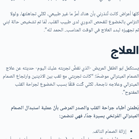
كلها أعراض كانت تُنذرني بأن هناك أمرٌ ما غير طبيعي، لكنِّي تجاهلتها، ولولا
التزامي بالخضوع للفحص الدوري لدى طبيب القلب، لَمَا تم تشخيص حالة ابني
ثم تجهيزه لبدء العلاج في الوقت المناسب.. الحمد لله”.
العلاج
يستكمل ابو الطفل المريض -الذي نقصُّ تجربته عليكَ اليوم- حديثه عن علاج
الصمام الميترالي موضحًا: “كانت تجربتي مع ثقب بين الاذينين وارتجاع الصمام
الميترالي وعلاجه ناجحة، لكنّي كُنت قلقًا بسبب الخضوع لجراحة القلب
المفتوح”.
يُطمئن أطباء جراحة القلب والصدر المرضى بأنَّ عملية استبدال الصمام
الميترالي المُرتخي يسيرة جدًا، فهي تتضمن:
إزالة الصمام التالف.