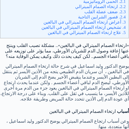
2.1.
الحمى الروماتيزمية
2.2.
ارتخاء الصمام الميترالي
2.3.
ضعف عضلة القلب
2.4.
قصور الشرايين التاجية
3.
أعراض ارتخاء الصمام الميترالي في البالغين
4.
تشخيص ارتخاء الصمام الميترالي في البالغين
5.
علاج ارتخاء الصمام الميترالي في البالغين
«ارتخاء الصمام الميترالي في البالغين».. مشكلة تصيب القلب وينتج
عنها إعاقة وصول الدم للشريان الأورطي، مما يؤثر على توزيعه على
باقي أعضاء الجسم.. لكن كيف يحدث ذلك وكيف يمكن الوقاية منه؟
يوضح الدكتور وليد اسماعيل في شرح حالة ارتخاء الصمام الميترالي
في البالغين ، أن سريان الدم الطبيعي يتجه من الأذين الأيسر ثم ينتقل
إلى البطين الأيسر وعندما ينقبض الأخير يضخ الدم إلى الشريان
الأورطي، ليضخ الدم لباقي أعضاء الجسم . ولكن عندما يحدث ارتجاع
او ارتخاء الصمام الميترالي في البالغين يعود جزء من الدم مرة أخرى
للأذين الأيسر، ما يتسبب في ثقل على القلب. وبناء على درجة الارتجاع،
أي عودة الدم إلى الأذين تتحدد حالة المريض وطريقة علاجه.
أسباب
ارتخاء الصمام الميترالي في البالغين
وعن أسباب ارتجاع الصمام الميترالي يوضح الدكتور وليد اسماعيل ،
أنها متعددة، منها: