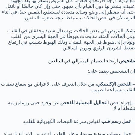
مع ازدياد درجة الارتجاع، فبعدما كان المريض يشعر بها بعد مجهود
عنيف، يشعر بها دون القيام بأي مجهود حتى وإن كان جالسًا أو نائمًا،
حتى أنه يضطر إلى وضع وسائد متعددة ليستطيع التنفس جيدًا في أثناء
النوم، لأن في بعض الحالات يستيقظ نتيجة صعوبة التنفس.
يشكو المريض في بعض الحالات ن سعال شديد وخفقان في القلب،
وفي الحالات المتقدمة يحدث هبوطًا في الجهة اليسرى من القلب
ويؤدي إلى هبوط في الجهة اليمنى، وذلك الهبوط يتسبب في ارتفاع
ضغط الشريان الرئوي وتورم الساقين.
تشخيص
ارتخاء الصمام الميترالي في البالغين
ان التشخيص يعتمد على:
–
الفحص الإكلينيكي
، من خلال التعرف على الأعراض مع سماع نبضات
القلب بسماعة الطبيب.
– إجراء بعض ا
لتحاليل المعملية للفحص
عن وجود حمى روماتيزمية
نشطة أم لا.
–
عمل رسم قلب
لقياس سرعة النبضات الكهربائية للقلب.
–
عمل موجات صوتية «سونار» على القلب
، لتشخيص الإصابة بارتجاع