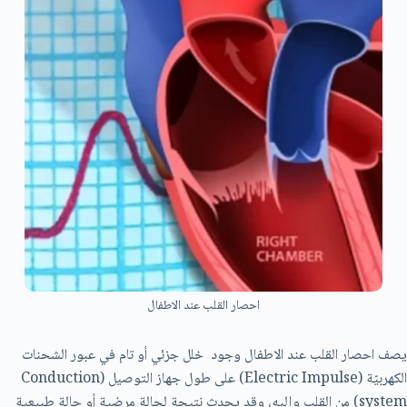
احصار القلب عند الاطفال
يصف احصار القلب عند الاطفال وجود خلل جزئي أو تام في عبور الشحنات
الكهربيّة (Electric Impulse) على طول جهاز التوصيل (Conduction
system) من القلب وإليه، وقد يحدث نتيجة لحالة مرضية أو حالة طبيعية