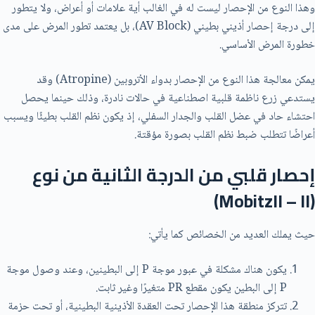
وهذا النوع من الإحصار ليست له في الغالب أية علامات أو أعراض، ولا يتطور
إلى درجة إحصار أذيني بطيني (AV Block)، بل يعتمد تطور المرض على مدى
خطورة المرض الأساسي.
يمكن معالجة هذا النوع من الإحصار بدواء الأتروبين (Atropine) وقد
يستدعي زرع ناظمة قلبية اصطناعية في حالات نادرة، وذلك حينما يحصل
احتشاء حاد في عضل القلب والجدار السفلي، إذ يكون نظم القلب بطيئًا ويسبب
أعراضًا تتطلب ضبط نظم القلب بصورة مؤقتة.
إحصار قلبي من الدرجة الثانية من نوع
(MobitzII – II)
حيث يملك العديد من الخصائص كما يأتي:
يكون هناك مشكلة في عبور موجة P إلى البطينين، وعند وصول موجة
P إلى البطين يكون مقطع PR متغيرًا وغير ثابت.
تتركز منطقة هذا الإحصار تحت العقدة الأذينية البطينية، أو تحت حزمة