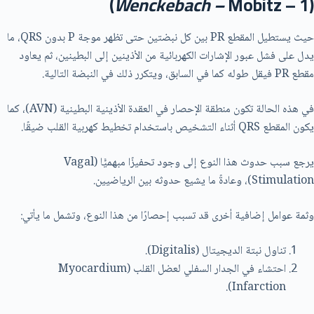
Wenckebach –
Mobitz – 1)
(
حيث يستطيل المقطع PR بين كل نبضتين حتى تظهر موجة P بدون QRS، ما
يدل على فشل عبور الإشارات الكهربائية من الأذينين إلى البطينين، ثم يعاود
مقطع PR فيقل طوله كما في السابق، ويتكرر ذلك في النبضة التالية.
في هذه الحالة تكون منطقة الإحصار في العقدة الأذينية البطينية (AVN)، كما
يكون المقطع QRS أثناء التشخيص باستخدام تخطيط كهربية القلب ضيقًا.
يرجع سبب حدوث هذا النوع إلى وجود تحفيزًا مبهميًّا (Vagal
Stimulation)، وعادةً ما يشيع حدوثه بين الرياضيين.
وثمة عوامل إضافية أخرى قد تسبب إحصارًا من هذا النوع، وتشمل ما يأتي:
تناول نبتة الديجيتال (Digitalis).
احتشاء في الجدار السفلي لعضل القلب (Myocardium
Infarction).