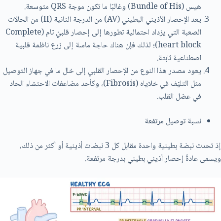
هيس (Bundle of His) وغالبًا ما تكون موجة QRS متوسعة.
يعد الإحصار الأذيني البطيني (AV) من الدرجة الثانية (II) من الحالات
الصعبة التي يزداد احتمالية تطورها إلى إحصار قلبيّ تام (Complete
heart block)؛ لذلك فإن هناك حاجة ماسة إلى زرع ناظمة قلبية
اصطناعية ثابتة.
يعود مصدر هذا النوع من الإحصار القلبي إلى خلل ما في جهاز التوصيل
مثل التليّف في خلاياه (Fibrosis)، وكأحد مضاعفات الاحتشاء الحاد
في عضل القلب.
نسبة توصيل مرتفعة
إذ تحدث نبضة بطينية واحدة مقابل كل 3 نبضات أذينية أو أكثر من ذلك،
ويسمى عادةً إحصار أذيني بطيني بدرجة مرتفعة.