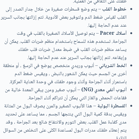
طفلك على التعافي من العملية.
خطوط القلب
– يتم وضع قسطرات صغيرة من خلال جدار الصدر إلى
القلب لقياس ضغط الدم ولتوفير بعض الأدوية. تتم إزالتها بجانب السرير
عند عدم الحاجة إليها.
أسلاك Pacer
– يتم توصيل الأسلاك الصغيرة بالقلب في وقت
الجراحة. تستخدم هذه للسماح باستخدام منظم ضربات القلب. يمكن أن
يساعد منظم ضربات القلب في ضبط معدل ضربات قلب طفلك
وإيقاعه. تتم إزالتها بجانب السرير عند عدم الحاجة إليها.
الخط الشرياني
– أنبوب وريدي متخصص يوضع في الرسغ ، أو منطقة
أخرى من الجسم حيث يمكن الشعور بالنبض ، ويقيس ضغط الدم
باستمرار أثناء الجراحة وأثناء وجود طفلك في وحدة العناية المركزة.
أنبوب أنفي معدي (NG)
– أنبوب صغير ومرن يبقي المعدة خالية من
فقاعات الحمض والغاز التي يمكن أن تتراكم أثناء الجراحة.
القسطرة البولية
– هذا الأنبوب الصغير والمرن يصرف البول من المثانة
ويقيس بدقة كمية البول التي ينتجها الجسم ، مما يساعد على تحديد
مدى كفاءة عمل القلب. بعض التورم والانتفاخ شائع بعد الجراحة ، وقد
يتم إعطاء طفلك مدرات البول لمساعدة الكلى على التخلص من السوائل
الزائدة.