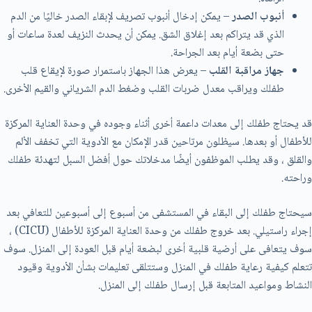
أنبوب الصدر
– يمكن إدخال أنبوب تصريف لإبقاء الصدر خاليًا من الدم
الذي قد يتراكم بعد إغلاق الشق. يمكن أن يحدث النزيف لعدة ساعات أو
حتى بضعة أيام بعد الجراحة.
جهاز مراقبة القلب
– يعرض هذا الجهاز باستمرار صورة لإيقاع قلب
طفلك ويراقب معدل ضربات القلب وضغط الدم الشرياني والقيم الأخرى.
قد يحتاج طفلك إلى معدات داعمة أخرى أثناء وجوده في وحدة العناية المركزة
للأطفال أو بعدها. سيظلون مرتاحين قدر الإمكان مع الأدوية التي تخفف الألم
والقلق ، وقد يطلب الموظفون أيضًا مدخلاتك حول أفضل السبل لتهدئة طفلك
وراحته.
سيحتاج طفلك إلى البقاء في المستشفى من أسبوع إلى أسبوعين للتعافي بعد
إجراء راستيلي. بعد خروج طفلك من وحدة العناية المركزة للأطفال (CICU) ،
سوف يتعافى على أرضية قلبية أخرى لبضعة أيام قبل العودة إلى المنزل. سوف
تتعلم كيفية رعاية طفلك في المنزل وستتلقى تعليمات بشأن الأدوية وقيود
النشاط ومواعيد المتابعة قبل إرسال طفلك إلى المنزل.